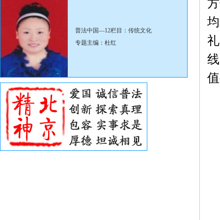
方
均
普法中国—12栏目：传统文化
礼
专题主编：杜红
线
值