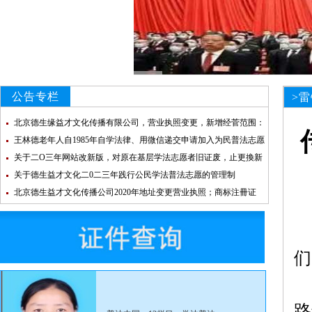
公告专栏
>
北京德生缘益才文化传播有限公司，营业执照变更，新增经菅范围：
法律咨询
王林德老年人自1985年自学法律、用微信递交申请加入为民普法志愿
团队
关于二O三年网站改新版，对原在基层学法志愿者旧证废，止更換新
证的通知
关于德生益才文化二0二三年践行公民学法普法志愿的管理制
北京德生益才文化传播公司2020年地址变更营业执照；商标注冊证
（国际分类45；35；3）德生益才文化登记信息；
们
路