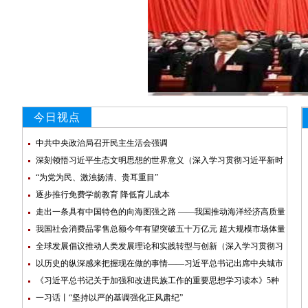
今日视点
中共中央政治局召开民主生活会强调
深刻领悟习近平生态文明思想的世界意义（深入学习贯彻习近平新时
代中国特色社会主义思想·学习《习近平生态文明文选》第一卷专家谈）
“为党为民、激浊扬清、贵耳重目”
逐步推行免费学前教育 降低育儿成本
走出一条具有中国特色的向海图强之路 ——我国推动海洋经济高质量
发展深度观察
我国社会消费品零售总额今年有望突破五十万亿元 超大规模市场体量
更大（权威发布·高质量完成“十四五”规划） 本报记者 王 珂
全球发展倡议推动人类发展理论和实践转型与创新（深入学习贯彻习
近平新时代中国特色社会主义思想·原创性概念标识性概念纵横谈）
以历史的纵深感来把握现在做的事情——习近平总书记出席中央城市
工作会议并发表重要讲话侧记
《习近平总书记关于加强和改进民族工作的重要思想学习读本》5种
民族文字版出版发行
一习话丨“坚持以严的基调强化正风肃纪”