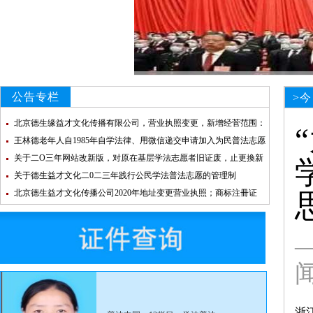
公告专栏
>
北京德生缘益才文化传播有限公司，营业执照变更，新增经菅范围：
法律咨询
王林德老年人自1985年自学法律、用微信递交申请加入为民普法志愿
团队
关于二O三年网站改新版，对原在基层学法志愿者旧证废，止更換新
证的通知
关于德生益才文化二0二三年践行公民学法普法志愿的管理制
北京德生益才文化传播公司2020年地址变更营业执照；商标注冊证
（国际分类45；35；3）德生益才文化登记信息；
浙