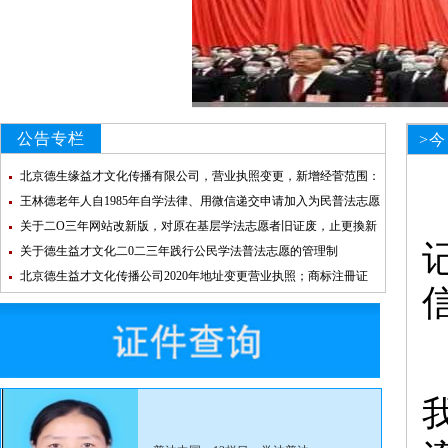
公告专栏
>
北京德生缘益才文化传播有限公司，营业执照变更，新增经菅范围：
法律咨询
王林德老年人自1985年自学法律、用微信递交申请加入为民普法志愿
团队
关于二O三年网站改新版，对原在基层学法志愿者旧证废，止更換新
证的通知
关于德生益才文化二0二三年践行公民学法普法志愿的管理制
北京德生益才文化传播公司2020年地址变更营业执照；商标注冊证
（国际分类45；35；3）德生益才文化登记信息；